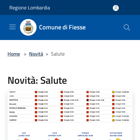
Salta al contenuto principale
Regione Lombardia
Comune di Fiesse
Home
>
Novità
>
Salute
Novità: Salute