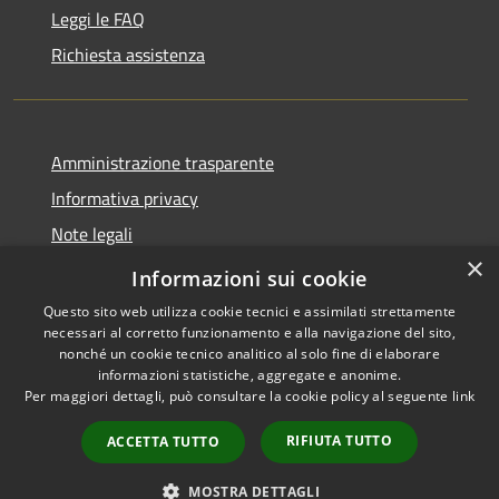
Leggi le FAQ
Richiesta assistenza
Amministrazione trasparente
Informativa privacy
Note legali
×
Dichiarazione di accessibilità
Informazioni sui cookie
Questo sito web utilizza cookie tecnici e assimilati strettamente
necessari al corretto funzionamento e alla navigazione del sito,
nonché un cookie tecnico analitico al solo fine di elaborare
informazioni statistiche, aggregate e anonime.
RSS
Copyright © 2026 • Comune di
Per maggiori dettagli, può consultare la cookie policy al seguente
link
Accessibilità
Fiesse • Powered by
Privacy
Municipium
Accesso
•
RIFIUTA TUTTO
ACCETTA TUTTO
Cookie
redazione
Mappa del sito
MOSTRA DETTAGLI