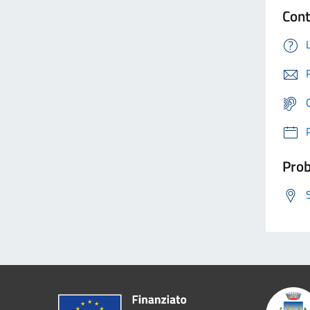
Cont
Prob