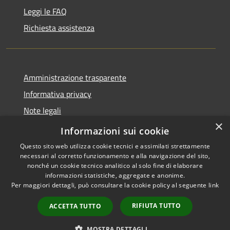
Leggi le FAQ
Richiesta assistenza
Amministrazione trasparente
Informativa privacy
Note legali
×
Dichiarazione di accessibilità
Informazioni sui cookie
Questo sito web utilizza cookie tecnici e assimilati strettamente
necessari al corretto funzionamento e alla navigazione del sito,
nonché un cookie tecnico analitico al solo fine di elaborare
informazioni statistiche, aggregate e anonime.
RSS
Copyright © 2026 • Comune di
Per maggiori dettagli, può consultare la cookie policy al seguente
link
Accessibilità
Fiesse • Powered by
Privacy
Municipium
Accesso
•
RIFIUTA TUTTO
ACCETTA TUTTO
Cookie
redazione
Mappa del sito
MOSTRA DETTAGLI