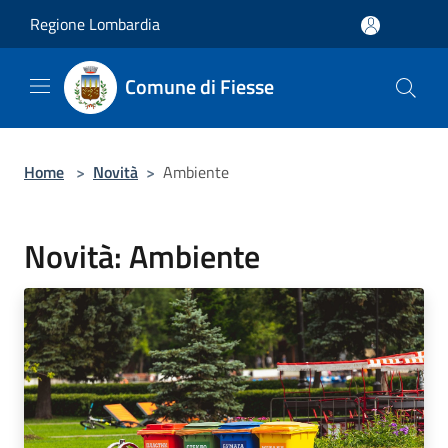
Salta al contenuto principale
Regione Lombardia
Comune di Fiesse
Home
>
Novità
>
Ambiente
Novità: Ambiente