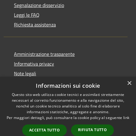
Segnalazione disservizio
Leggi le FAQ
Richiesta assistenza
Amministrazione trasparente
Informativa privacy
Note legali
×
Dichiarazione di accessibilità
Informazioni sui cookie
Questo sito web utilizza cookie tecnici e assimilati strettamente
necessari al corretto funzionamento e alla navigazione del sito,
nonché un cookie tecnico analitico al solo fine di elaborare
informazioni statistiche, aggregate e anonime.
RSS
Copyright © 2026 • Comune di
Per maggiori dettagli, può consultare la cookie policy al seguente
link
Accessibilità
Fiesse • Powered by
Privacy
Municipium
Accesso
•
RIFIUTA TUTTO
ACCETTA TUTTO
Cookie
redazione