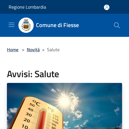
Salta al contenuto principale
Regione Lombardia
Comune di Fiesse
Home
>
Novità
>
Salute
Avvisi: Salute