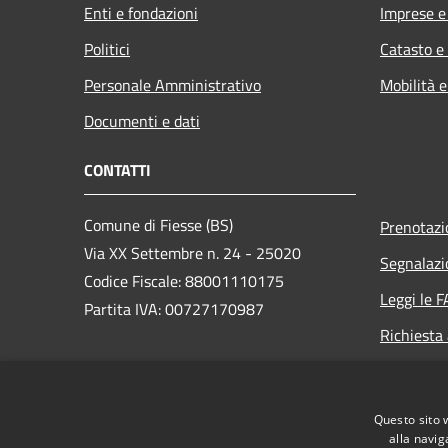
Enti e fondazioni
Imprese 
Politici
Catasto e
Personale Amministrativo
Mobilità e
Documenti e dati
CONTATTI
Comune di Fiesse (BS)
Prenotaz
Via XX Settembre n. 24 - 25020
Segnalazi
Codice Fiscale: 88001110175
Leggi le 
Partita IVA: 00727170987
Richiesta
PEC:
protocollo.fiesse@legalmail.it
Centralino Unico:
Questo sito 
segreteria@comune.fiesse.bs.it
alla navig