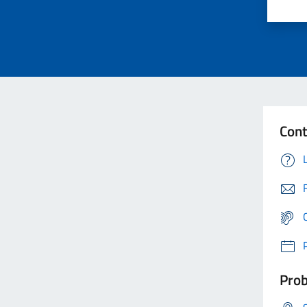
Cont
Prob