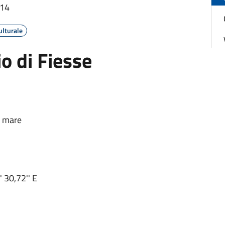
:14
ulturale
io di Fiesse
el mare
 30,72'' E