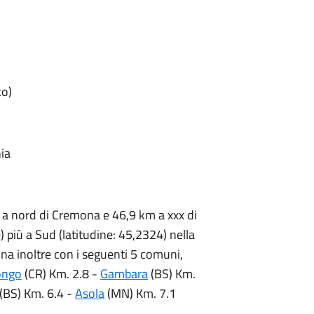
co)
nia
m a nord di Cremona e 46,9 km a xxx di
più a Sud (latitudine: 45,2324) nella
ina inoltre con i seguenti 5 comuni,
ongo
(CR) Km. 2.8 -
Gambara
(BS) Km.
(BS) Km. 6.4 -
Asola
(MN) Km. 7.1