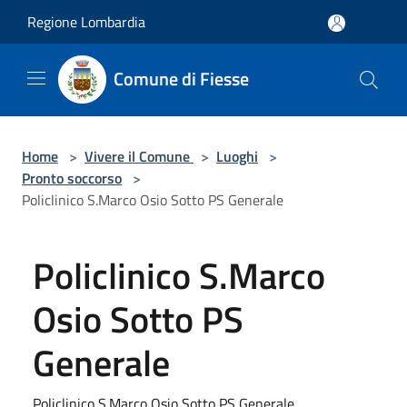
Salta al contenuto principale
Regione Lombardia
Comune di Fiesse
Home
>
Vivere il Comune
>
Luoghi
>
Pronto soccorso
>
Policlinico S.Marco Osio Sotto PS Generale
Policlinico S.Marco
Osio Sotto PS
Generale
Policlinico S.Marco Osio Sotto PS Generale