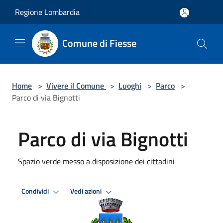
Salta al contenuto principale
Regione Lombardia
Comune di Fiesse
Home
>
Vivere il Comune
>
Luoghi
>
Parco
>
Parco di via Bignotti
Parco di via Bignotti
Spazio verde messo a disposizione dei cittadini
Condividi
Vedi azioni