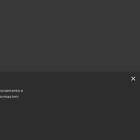
×
nzionamento e
nformazioni
Municipium
Accesso redazione
di Fiesse • Powered by
•