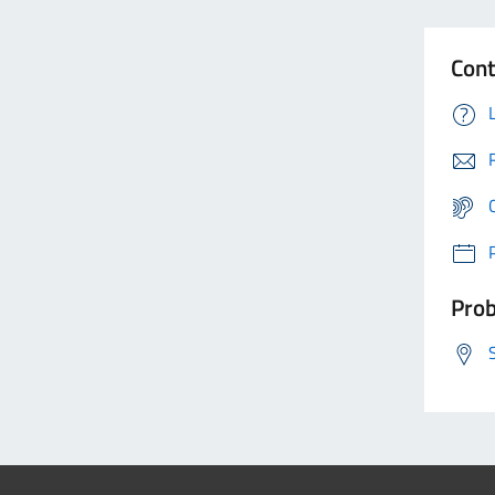
Cont
Prob