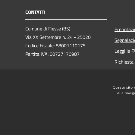
CONTATTI
Comune di Fiesse (BS)
Prenotaz
Via XX Settembre n. 24 - 25020
Segnalazi
Codice Fiscale: 88001110175
Leggi le 
Partita IVA: 00727170987
Richiesta
PEC:
protocollo.fiesse@legalmail.it
Centralino Unico:
Questo sito 
segreteria@comune.fiesse.bs.it
alla navig
RSS
Accessibilità
Privacy
Cookie
Mappa de