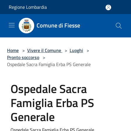
Salta al contenuto principale
Regione Lombardia
Comune di Fiesse
Home
>
Vivere il Comune
>
Luoghi
>
Pronto soccorso
>
Ospedale Sacra Famiglia Erba PS Generale
Ospedale Sacra
Famiglia Erba PS
Generale
Ospedale Sacra Famiglia Erba PS Generale