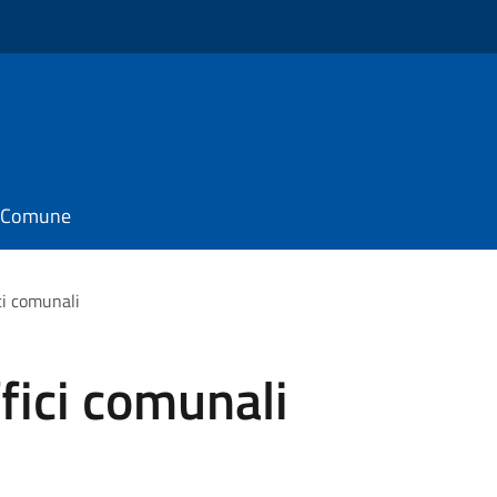
il Comune
ci comunali
fici comunali