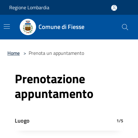
Salta al contenuto principale
Regione Lombardia
Comune di Fiesse
Home
>
Prenota un appuntamento
Prenotazione
appuntamento
Luogo
1/5