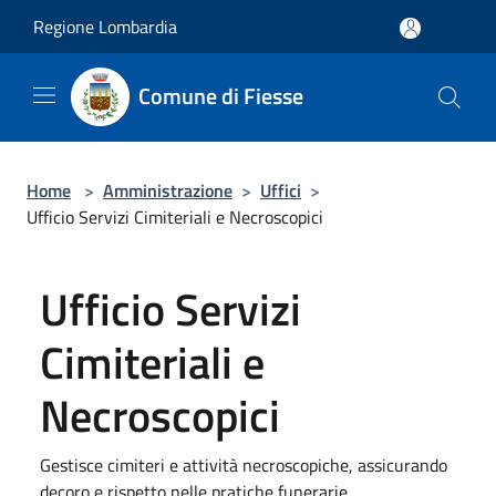
Salta al contenuto principale
Regione Lombardia
Comune di Fiesse
Home
>
Amministrazione
>
Uffici
>
Ufficio Servizi Cimiteriali e Necroscopici
Ufficio Servizi
Cimiteriali e
Necroscopici
Gestisce cimiteri e attività necroscopiche, assicurando
decoro e rispetto nelle pratiche funerarie