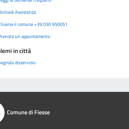
Richiedi Assistenza
Chiama il comune +39 030 950051
Prenota un appuntamento
lemi in città
Segnala disservizio
Comune di Fiesse